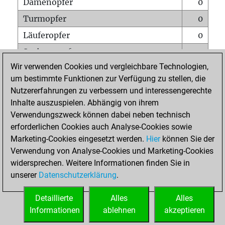
Damenopfer
0
Turmopfer
0
Läuferopfer
0
Springeropfer
0
Wir verwenden Cookies und vergleichbare Technologien,
Bauernopfer
0
um bestimmte Funktionen zur Verfügung zu stellen, die
Matt auf vollem Brett
0
Nutzererfahrungen zu verbessern und interessengerechte
Bauer setzt Matt
0
Inhalte auszuspielen. Abhängig von ihrem
Verwendungszweck können dabei neben technisch
Erstickte Matts
0
erforderlichen Cookies auch Analyse-Cookies sowie
Unterverwandlungen
0
Marketing-Cookies eingesetzt werden.
Hier
können Sie der
Verwendung von Analyse-Cookies und Marketing-Cookies
Türme auf der siebten
0
widersprechen. Weitere Informationen finden Sie in
unserer
Datenschutzerklärung
.
STARTSEITE
Detaillierte
Alles
Alles
Informationen
ablehnen
akzeptieren