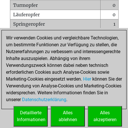
Turmopfer
0
Läuferopfer
0
Springeropfer
1
Bauernopfer
0
Wir verwenden Cookies und vergleichbare Technologien,
Matt auf vollem Brett
0
um bestimmte Funktionen zur Verfügung zu stellen, die
Nutzererfahrungen zu verbessern und interessengerechte
Bauer setzt Matt
0
Inhalte auszuspielen. Abhängig von ihrem
Erstickte Matts
0
Verwendungszweck können dabei neben technisch
Unterverwandlungen
0
erforderlichen Cookies auch Analyse-Cookies sowie
Marketing-Cookies eingesetzt werden.
Hier
können Sie der
Türme auf der siebten
0
Verwendung von Analyse-Cookies und Marketing-Cookies
widersprechen. Weitere Informationen finden Sie in
unserer
Datenschutzerklärung
.
STARTSEITE
Detaillierte
Alles
Alles
Informationen
ablehnen
akzeptieren