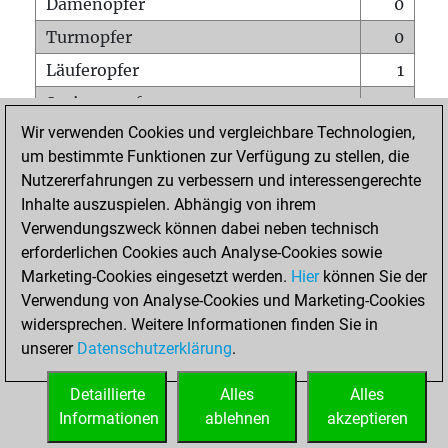
Damenopfer
0
Turmopfer
0
Läuferopfer
1
Springeropfer
0
Wir verwenden Cookies und vergleichbare Technologien,
Bauernopfer
0
um bestimmte Funktionen zur Verfügung zu stellen, die
Matt auf vollem Brett
0
Nutzererfahrungen zu verbessern und interessengerechte
Bauer setzt Matt
0
Inhalte auszuspielen. Abhängig von ihrem
Verwendungszweck können dabei neben technisch
Erstickte Matts
0
erforderlichen Cookies auch Analyse-Cookies sowie
Unterverwandlungen
0
Marketing-Cookies eingesetzt werden.
Hier
können Sie der
Verwendung von Analyse-Cookies und Marketing-Cookies
Türme auf der siebten
0
widersprechen. Weitere Informationen finden Sie in
unserer
Datenschutzerklärung
.
STARTSEITE
Detaillierte
Alles
Alles
Informationen
ablehnen
akzeptieren