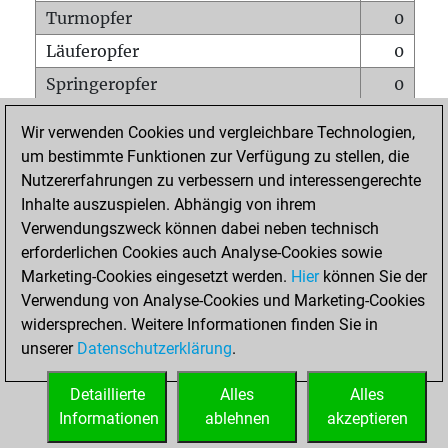
Turmopfer
0
Läuferopfer
0
Springeropfer
0
Bauernopfer
0
Wir verwenden Cookies und vergleichbare Technologien,
Matt auf vollem Brett
0
um bestimmte Funktionen zur Verfügung zu stellen, die
Nutzererfahrungen zu verbessern und interessengerechte
Bauer setzt Matt
0
Inhalte auszuspielen. Abhängig von ihrem
Erstickte Matts
0
Verwendungszweck können dabei neben technisch
Unterverwandlungen
0
erforderlichen Cookies auch Analyse-Cookies sowie
Marketing-Cookies eingesetzt werden.
Hier
können Sie der
Türme auf der siebten
0
Verwendung von Analyse-Cookies und Marketing-Cookies
widersprechen. Weitere Informationen finden Sie in
unserer
Datenschutzerklärung
.
STARTSEITE
Detaillierte
Alles
Alles
Informationen
ablehnen
akzeptieren