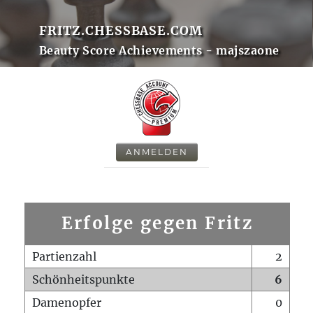
FRITZ.CHESSBASE.COM
Beauty Score Achievements - majszaone
ANMELDEN
Erfolge gegen Fritz
Partienzahl
2
Schönheitspunkte
6
Damenopfer
0