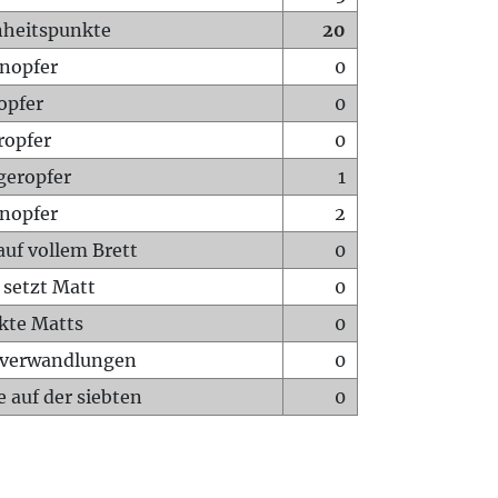
heitspunkte
20
nopfer
0
opfer
0
ropfer
0
geropfer
1
nopfer
2
auf vollem Brett
0
 setzt Matt
0
ckte Matts
0
rverwandlungen
0
 auf der siebten
0