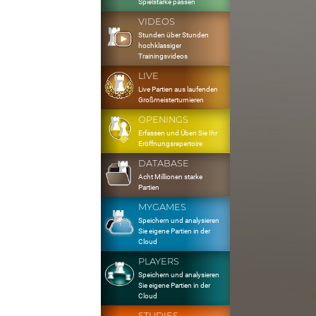
Spielstärke passen
VIDEOS
Stunden über Stunden
hochklassiger
Trainingsvideos
LIVE
Live Partien aus laufenden
Großmeisterturnieren
OPENINGS
Erfassen und Üben Sie Ihr
Eröffnungsrepertoire
DATABASE
Acht Millionen starke
Partien
MYGAMES
Speichern und analysieren
Sie eigene Partien in der
Cloud
PLAYERS
Speichern und analysieren
Sie eigene Partien in der
Cloud
STUDIES