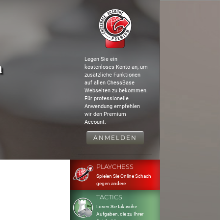
Legen Sie ein
a
kostenloses Konto an, um
zusätzliche Funktionen
auf allen ChessBase
Webseiten zu bekommen.
Für professionelle
Anwendung empfehlen
wir den Premium
Account.
ANMELDEN
PLAYCHESS
Spielen Sie Online Schach
gegen andere
TACTICS
Lösen Sie taktische
Aufgaben, die zu Ihrer