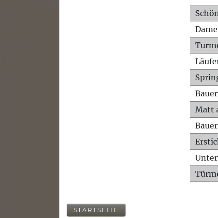
Schön
Dame
Turm
Läufe
Sprin
Bauer
Matt 
Bauer
Ersti
Unte
Türme
STARTSEITE