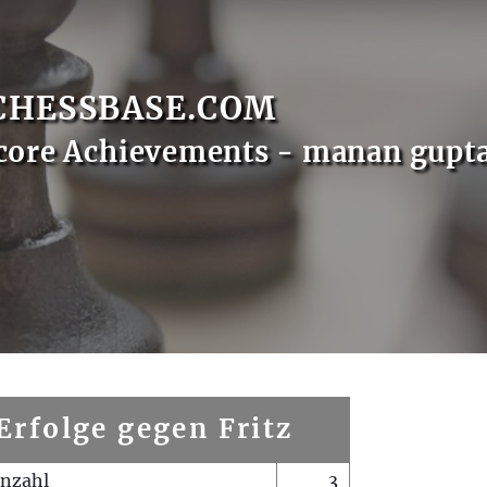
CHESSBASE.COM
core Achievements - manan gupt
Erfolge gegen Fritz
enzahl
3