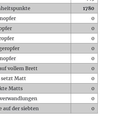
heitspunkte
1780
nopfer
0
opfer
0
ropfer
0
geropfer
0
nopfer
0
auf vollem Brett
0
 setzt Matt
0
ckte Matts
0
rverwandlungen
0
 auf der siebten
0