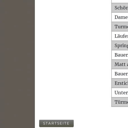
Schön
Dame
Turm
Läufe
Sprin
Bauer
Matt 
Bauer
Ersti
Unte
Türme
STARTSEITE