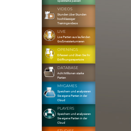
Spielstärke passen
VIDEOS
Stunden über Stunden
hochklassiger
Trainingsvideos
LIVE
Live Partien aus laufenden
Großmeisterturnieren
OPENINGS
Erfassen und Üben Sie Ihr
Eröffnungsrepertoire
DATABASE
Acht Millionen starke
Partien
MYGAMES
Speichern und analysieren
Sie eigene Partien in der
Cloud
PLAYERS
Speichern und analysieren
Sie eigene Partien in der
Cloud
STUDIES