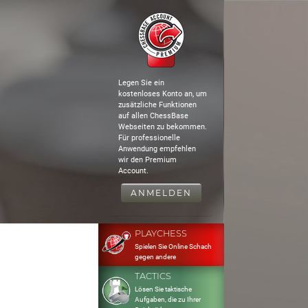
Legen Sie ein
kostenloses Konto an, um
zusätzliche Funktionen
auf allen ChessBase
Webseiten zu bekommen.
Für professionelle
Anwendung empfehlen
wir den Premium
Account.
ANMELDEN
PLAYCHESS
Spielen Sie Online Schach
gegen andere
TACTICS
Lösen Sie taktische
Aufgaben, die zu Ihrer