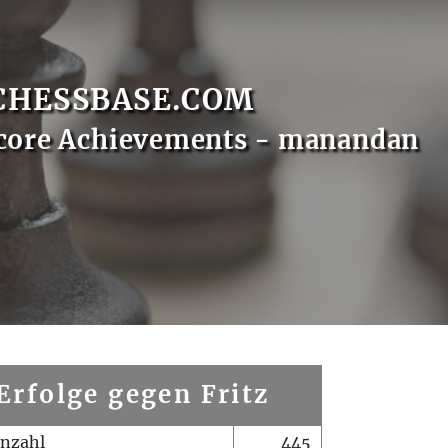
CHESSBASE.COM
core Achievements - manandan
Erfolge gegen Fritz
enzahl
445