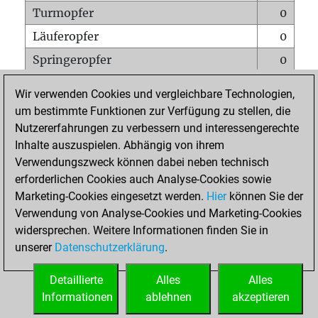
Turmopfer
0
Läuferopfer
0
Springeropfer
0
Bauernopfer
0
Wir verwenden Cookies und vergleichbare Technologien,
Matt auf vollem Brett
0
um bestimmte Funktionen zur Verfügung zu stellen, die
Nutzererfahrungen zu verbessern und interessengerechte
Bauer setzt Matt
0
Inhalte auszuspielen. Abhängig von ihrem
Erstickte Matts
0
Verwendungszweck können dabei neben technisch
Unterverwandlungen
0
erforderlichen Cookies auch Analyse-Cookies sowie
Marketing-Cookies eingesetzt werden.
Hier
können Sie der
Türme auf der siebten
0
Verwendung von Analyse-Cookies und Marketing-Cookies
widersprechen. Weitere Informationen finden Sie in
unserer
Datenschutzerklärung
.
STARTSEITE
Detaillierte
Alles
Alles
Informationen
ablehnen
akzeptieren