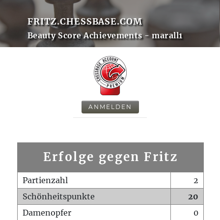
FRITZ.CHESSBASE.COM
Beauty Score Achievements - marall1
ANMELDEN
Erfolge gegen Fritz
Partienzahl
2
Schönheitspunkte
20
Damenopfer
0