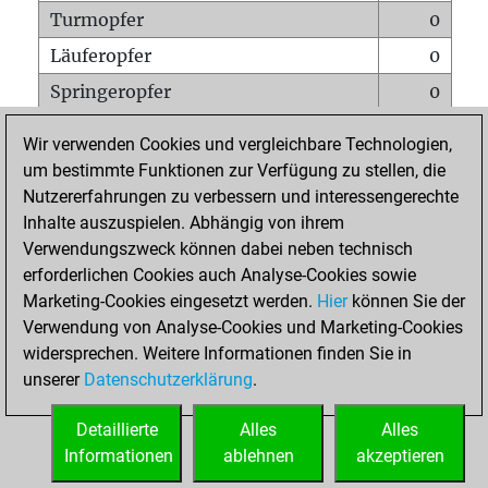
Turmopfer
0
Läuferopfer
0
Springeropfer
0
Bauernopfer
0
Wir verwenden Cookies und vergleichbare Technologien,
Matt auf vollem Brett
0
um bestimmte Funktionen zur Verfügung zu stellen, die
Nutzererfahrungen zu verbessern und interessengerechte
Bauer setzt Matt
0
Inhalte auszuspielen. Abhängig von ihrem
Erstickte Matts
0
Verwendungszweck können dabei neben technisch
Unterverwandlungen
0
erforderlichen Cookies auch Analyse-Cookies sowie
Marketing-Cookies eingesetzt werden.
Hier
können Sie der
Türme auf der siebten
0
Verwendung von Analyse-Cookies und Marketing-Cookies
widersprechen. Weitere Informationen finden Sie in
unserer
Datenschutzerklärung
.
STARTSEITE
Detaillierte
Alles
Alles
Informationen
ablehnen
akzeptieren