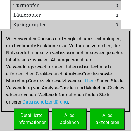
Turmopfer
0
Läuferopfer
1
Springeropfer
0
Bauernopfer
1
Wir verwenden Cookies und vergleichbare Technologien,
Matt auf vollem Brett
0
um bestimmte Funktionen zur Verfügung zu stellen, die
Nutzererfahrungen zu verbessern und interessengerechte
Bauer setzt Matt
0
Inhalte auszuspielen. Abhängig von ihrem
Erstickte Matts
0
Verwendungszweck können dabei neben technisch
Unterverwandlungen
0
erforderlichen Cookies auch Analyse-Cookies sowie
Marketing-Cookies eingesetzt werden.
Hier
können Sie der
Türme auf der siebten
0
Verwendung von Analyse-Cookies und Marketing-Cookies
widersprechen. Weitere Informationen finden Sie in
unserer
Datenschutzerklärung
.
STARTSEITE
Detaillierte
Alles
Alles
Informationen
ablehnen
akzeptieren