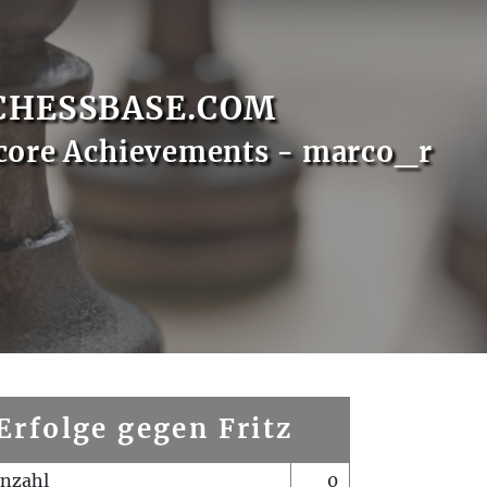
CHESSBASE.COM
core Achievements - marco_r
Erfolge gegen Fritz
enzahl
0