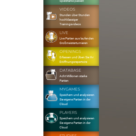
Spielstärke passen
VIDEOS
Stunden über Stunden
hochklassiger
Trainingsvideos
LIVE
Live Partien aus laufenden
Großmeisterturnieren
OPENINGS
Erfassen und Üben Sie Ihr
Eröffnungsrepertoire
DATABASE
Acht Millionen starke
Partien
MYGAMES
Speichern und analysieren
Sie eigene Partien in der
Cloud
PLAYERS
Speichern und analysieren
Sie eigene Partien in der
Cloud
STUDIES