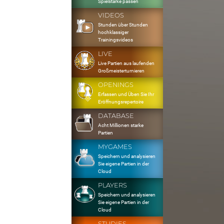
Spielstärke passen
VIDEOS
Stunden über Stunden
hochklassiger
Trainingsvideos
LIVE
Live Partien aus laufenden
Großmeisterturnieren
OPENINGS
Erfassen und Üben Sie Ihr
Eröffnungsrepertoire
DATABASE
Acht Millionen starke
Partien
MYGAMES
Speichern und analysieren
Sie eigene Partien in der
Cloud
PLAYERS
Speichern und analysieren
Sie eigene Partien in der
Cloud
STUDIES