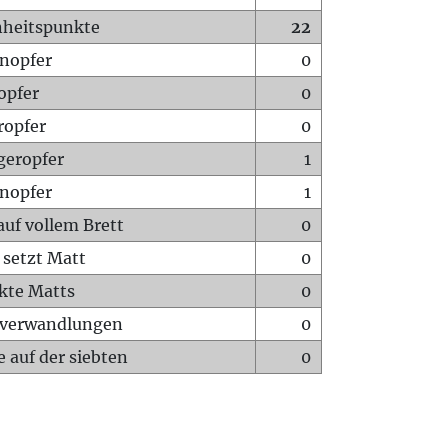
heitspunkte
22
nopfer
0
opfer
0
ropfer
0
geropfer
1
nopfer
1
auf vollem Brett
0
 setzt Matt
0
ckte Matts
0
rverwandlungen
0
 auf der siebten
0