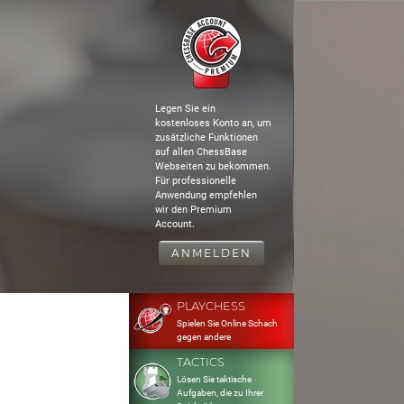
Legen Sie ein
kostenloses Konto an, um
zusätzliche Funktionen
auf allen ChessBase
Webseiten zu bekommen.
Für professionelle
Anwendung empfehlen
wir den Premium
Account.
ANMELDEN
PLAYCHESS
Spielen Sie Online Schach
gegen andere
TACTICS
Lösen Sie taktische
Aufgaben, die zu Ihrer