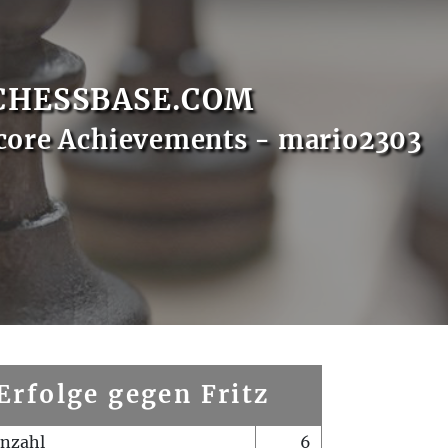
CHESSBASE.COM
core Achievements - mario2303
Erfolge gegen Fritz
enzahl
6