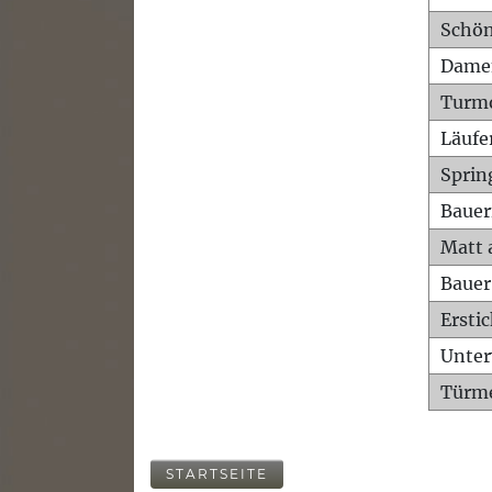
Schön
Dame
Turm
Läufe
Sprin
Bauer
Matt 
Bauer
Ersti
Unte
Türme
STARTSEITE