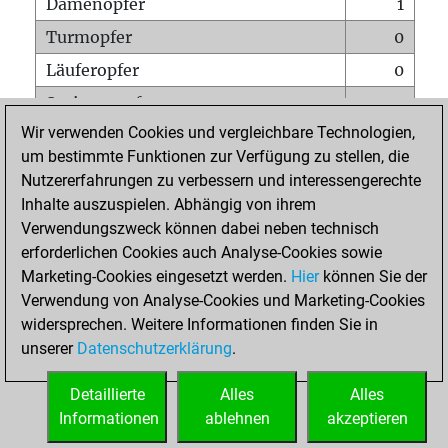
Damenopfer
1
Turmopfer
0
Läuferopfer
0
Springeropfer
0
Wir verwenden Cookies und vergleichbare Technologien,
Bauernopfer
2
um bestimmte Funktionen zur Verfügung zu stellen, die
Matt auf vollem Brett
0
Nutzererfahrungen zu verbessern und interessengerechte
Bauer setzt Matt
0
Inhalte auszuspielen. Abhängig von ihrem
Verwendungszweck können dabei neben technisch
Erstickte Matts
0
erforderlichen Cookies auch Analyse-Cookies sowie
Unterverwandlungen
0
Marketing-Cookies eingesetzt werden.
Hier
können Sie der
Verwendung von Analyse-Cookies und Marketing-Cookies
Türme auf der siebten
0
widersprechen. Weitere Informationen finden Sie in
unserer
Datenschutzerklärung
.
STARTSEITE
Detaillierte
Alles
Alles
Informationen
ablehnen
akzeptieren