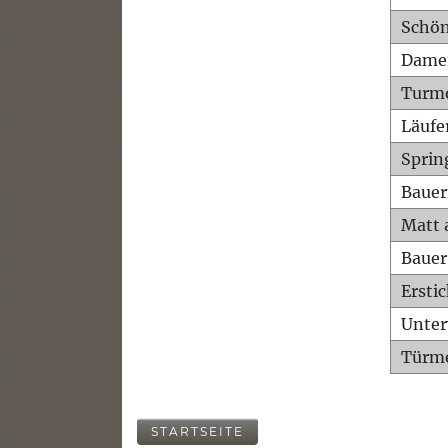
Schön
Dame
Turm
Läufe
Sprin
Bauer
Matt 
Bauer
Ersti
Unte
Türme
STARTSEITE