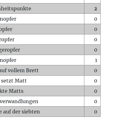
heitspunkte
2
nopfer
0
opfer
0
ropfer
0
geropfer
0
nopfer
1
auf vollem Brett
0
 setzt Matt
0
ckte Matts
0
rverwandlungen
0
 auf der siebten
0