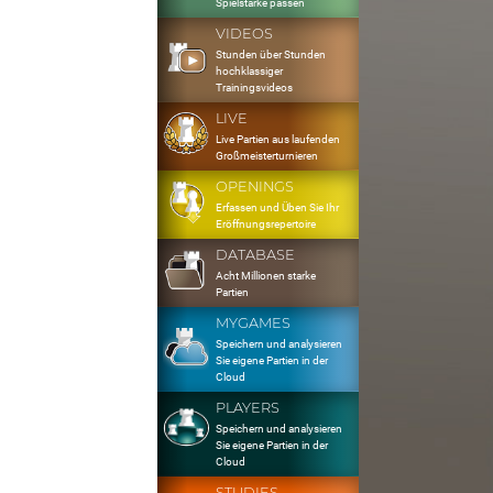
Spielstärke passen
VIDEOS
Stunden über Stunden
hochklassiger
Trainingsvideos
LIVE
Live Partien aus laufenden
Großmeisterturnieren
OPENINGS
Erfassen und Üben Sie Ihr
Eröffnungsrepertoire
DATABASE
Acht Millionen starke
Partien
MYGAMES
Speichern und analysieren
Sie eigene Partien in der
Cloud
PLAYERS
Speichern und analysieren
Sie eigene Partien in der
Cloud
STUDIES