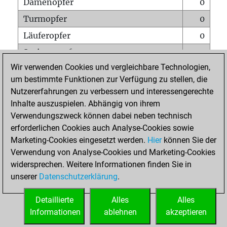
Damenopfer
0
Turmopfer
0
Läuferopfer
0
Springeropfer
3
Wir verwenden Cookies und vergleichbare Technologien,
Bauernopfer
0
um bestimmte Funktionen zur Verfügung zu stellen, die
Matt auf vollem Brett
0
Nutzererfahrungen zu verbessern und interessengerechte
Bauer setzt Matt
0
Inhalte auszuspielen. Abhängig von ihrem
Verwendungszweck können dabei neben technisch
Erstickte Matts
0
erforderlichen Cookies auch Analyse-Cookies sowie
Unterverwandlungen
0
Marketing-Cookies eingesetzt werden.
Hier
können Sie der
Verwendung von Analyse-Cookies und Marketing-Cookies
Türme auf der siebten
0
widersprechen. Weitere Informationen finden Sie in
unserer
Datenschutzerklärung
.
STARTSEITE
Detaillierte
Alles
Alles
Informationen
ablehnen
akzeptieren