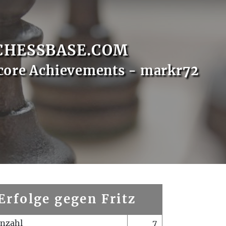
CHESSBASE.COM
core Achievements - markr72
Erfolge gegen Fritz
enzahl
7