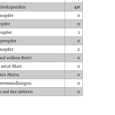
heitspunkte
40
nopfer
0
opfer
0
ropfer
1
geropfer
0
nopfer
2
auf vollem Brett
0
 setzt Matt
0
ckte Matts
0
rverwandlungen
0
 auf der siebten
0