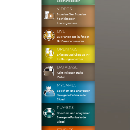
Spielstärke passen
VIDEOS
Stunden über Stunden
hochklassiger
Trainingsvideos
LIVE
Live Partien aus laufenden
Großmeisterturnieren
OPENINGS
Erfassen und Üben Sie Ihr
Eröffnungsrepertoire
DATABASE
Acht Millionen starke
Partien
MYGAMES
Speichern und analysieren
Sie eigene Partien in der
Cloud
PLAYERS
Speichern und analysieren
Sie eigene Partien in der
Cloud
STUDIES