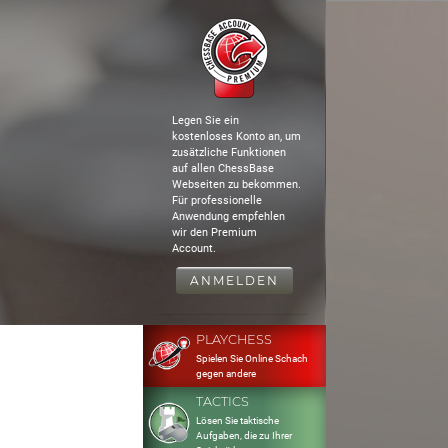
Legen Sie ein
kostenloses Konto an, um
zusätzliche Funktionen
auf allen ChessBase
Webseiten zu bekommen.
Für professionelle
Anwendung empfehlen
wir den Premium
Account.
ANMELDEN
PLAYCHESS
Spielen Sie Online Schach
gegen andere
TACTICS
Lösen Sie taktische
Aufgaben, die zu Ihrer