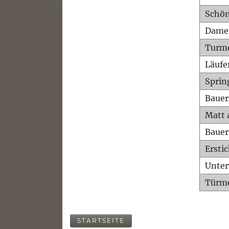
Schön
Dame
Turm
Läufe
Sprin
Bauer
Matt 
Bauer
Ersti
Unte
Türme
STARTSEITE