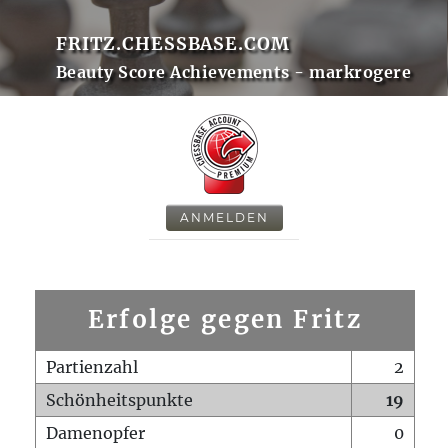
FRITZ.CHESSBASE.COM
Beauty Score Achievements - markrogere
ANMELDEN
Erfolge gegen Fritz
Partienzahl
2
Schönheitspunkte
19
Damenopfer
0