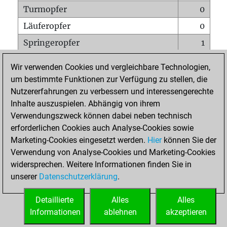
Turmopfer
0
Läuferopfer
0
Springeropfer
1
Bauernopfer
1
Wir verwenden Cookies und vergleichbare Technologien,
Matt auf vollem Brett
0
um bestimmte Funktionen zur Verfügung zu stellen, die
Nutzererfahrungen zu verbessern und interessengerechte
Bauer setzt Matt
0
Inhalte auszuspielen. Abhängig von ihrem
Erstickte Matts
0
Verwendungszweck können dabei neben technisch
Unterverwandlungen
0
erforderlichen Cookies auch Analyse-Cookies sowie
Marketing-Cookies eingesetzt werden.
Hier
können Sie der
Türme auf der siebten
0
Verwendung von Analyse-Cookies und Marketing-Cookies
widersprechen. Weitere Informationen finden Sie in
unserer
Datenschutzerklärung
.
STARTSEITE
Detaillierte
Alles
Alles
Informationen
ablehnen
akzeptieren