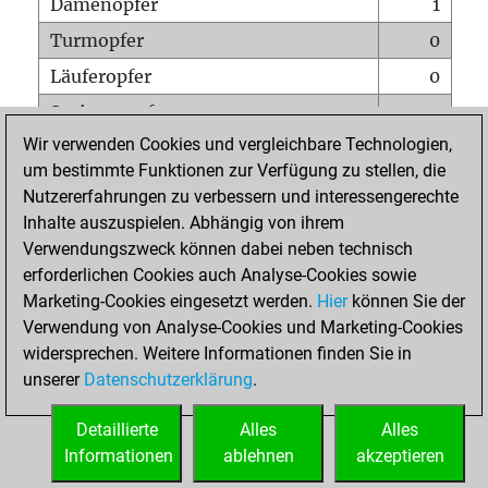
Damenopfer
1
Turmopfer
0
Läuferopfer
0
Springeropfer
1
Wir verwenden Cookies und vergleichbare Technologien,
Bauernopfer
1
um bestimmte Funktionen zur Verfügung zu stellen, die
Matt auf vollem Brett
0
Nutzererfahrungen zu verbessern und interessengerechte
Bauer setzt Matt
0
Inhalte auszuspielen. Abhängig von ihrem
Verwendungszweck können dabei neben technisch
Erstickte Matts
0
erforderlichen Cookies auch Analyse-Cookies sowie
Unterverwandlungen
0
Marketing-Cookies eingesetzt werden.
Hier
können Sie der
Verwendung von Analyse-Cookies und Marketing-Cookies
Türme auf der siebten
0
widersprechen. Weitere Informationen finden Sie in
unserer
Datenschutzerklärung
.
STARTSEITE
Detaillierte
Alles
Alles
Informationen
ablehnen
akzeptieren