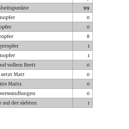
heitspunkte
99
nopfer
0
opfer
0
ropfer
8
geropfer
1
nopfer
1
auf vollem Brett
0
 setzt Matt
0
ckte Matts
0
rverwandlungen
0
 auf der siebten
1