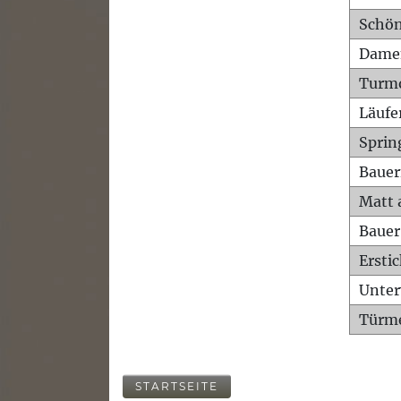
Schön
Dame
Turm
Läufe
Sprin
Bauer
Matt 
Bauer
Ersti
Unte
Türme
STARTSEITE