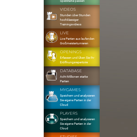
Spielstärke passen
VIDEOS
Stunden über Stunden
hochklassiger
Trainingsvideos
LIVE
Live Partien aus laufenden
Großmeisterturnieren
OPENINGS
Erfassen und Üben Sie Ihr
Eröffnungsrepertoire
DATABASE
Acht Millionen starke
Partien
MYGAMES
Speichern und analysieren
Sie eigene Partien in der
Cloud
PLAYERS
Speichern und analysieren
Sie eigene Partien in der
Cloud
STUDIES