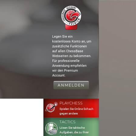
Legen Sie ein
kostenloses Konto an, um
zusätzliche Funktionen
auf allen ChessBase
Webseiten zu bekommen.
Für professionelle
Anwendung empfehlen
wir den Premium
Account.
ANMELDEN
PLAYCHESS
Spielen Sie Online Schach
gegen andere
TACTICS
Lösen Sie taktische
Aufgaben, die zu Ihrer