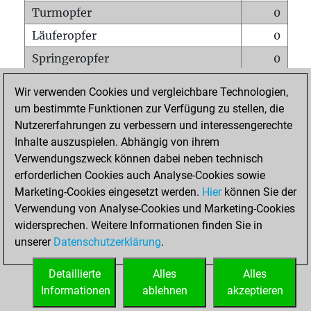
Turmopfer
0
Läuferopfer
0
Springeropfer
0
Bauernopfer
0
Wir verwenden Cookies und vergleichbare Technologien,
Matt auf vollem Brett
0
um bestimmte Funktionen zur Verfügung zu stellen, die
Nutzererfahrungen zu verbessern und interessengerechte
Bauer setzt Matt
0
Inhalte auszuspielen. Abhängig von ihrem
Erstickte Matts
0
Verwendungszweck können dabei neben technisch
Unterverwandlungen
0
erforderlichen Cookies auch Analyse-Cookies sowie
Marketing-Cookies eingesetzt werden.
Hier
können Sie der
Türme auf der siebten
1
Verwendung von Analyse-Cookies und Marketing-Cookies
widersprechen. Weitere Informationen finden Sie in
unserer
Datenschutzerklärung
.
STARTSEITE
Detaillierte
Alles
Alles
Informationen
ablehnen
akzeptieren