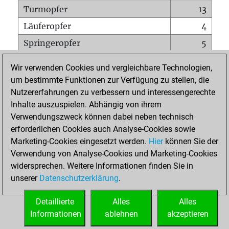
Turmopfer
13
Läuferopfer
4
Springeropfer
5
Bauernopfer
3
Wir verwenden Cookies und vergleichbare Technologien,
Matt auf vollem Brett
0
um bestimmte Funktionen zur Verfügung zu stellen, die
Nutzererfahrungen zu verbessern und interessengerechte
Bauer setzt Matt
0
Inhalte auszuspielen. Abhängig von ihrem
Erstickte Matts
0
Verwendungszweck können dabei neben technisch
Unterverwandlungen
0
erforderlichen Cookies auch Analyse-Cookies sowie
Marketing-Cookies eingesetzt werden.
Hier
können Sie der
Türme auf der siebten
1
Verwendung von Analyse-Cookies und Marketing-Cookies
widersprechen. Weitere Informationen finden Sie in
unserer
Datenschutzerklärung
.
STARTSEITE
Detaillierte
Alles
Alles
Informationen
ablehnen
akzeptieren