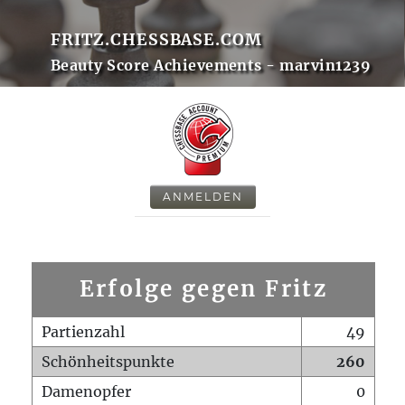
FRITZ.CHESSBASE.COM
Beauty Score Achievements - marvin1239
ANMELDEN
Erfolge gegen Fritz
Partienzahl
49
Schönheitspunkte
260
Damenopfer
0