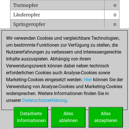
Turmopfer
0
Läuferopfer
0
Springeropfer
0
Bauernopfer
0
Wir verwenden Cookies und vergleichbare Technologien,
Matt auf vollem Brett
0
um bestimmte Funktionen zur Verfügung zu stellen, die
Nutzererfahrungen zu verbessern und interessengerechte
Bauer setzt Matt
0
Inhalte auszuspielen. Abhängig von ihrem
Erstickte Matts
0
Verwendungszweck können dabei neben technisch
Unterverwandlungen
0
erforderlichen Cookies auch Analyse-Cookies sowie
Marketing-Cookies eingesetzt werden.
Hier
können Sie der
Türme auf der siebten
0
Verwendung von Analyse-Cookies und Marketing-Cookies
widersprechen. Weitere Informationen finden Sie in
unserer
Datenschutzerklärung
.
STARTSEITE
Detaillierte
Alles
Alles
Informationen
ablehnen
akzeptieren