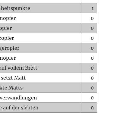
heitspunkte
1
nopfer
0
opfer
0
ropfer
0
geropfer
0
nopfer
0
auf vollem Brett
0
 setzt Matt
0
ckte Matts
0
rverwandlungen
0
 auf der siebten
0