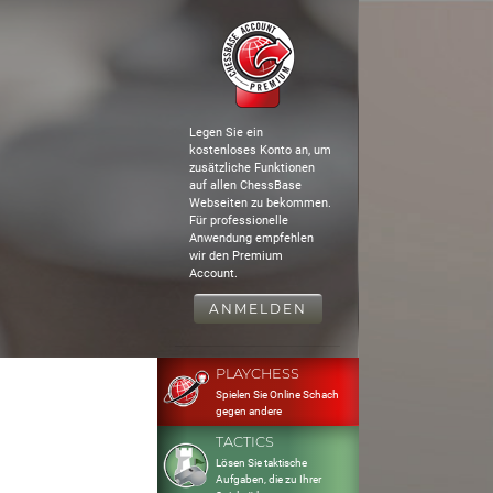
Legen Sie ein
kostenloses Konto an, um
zusätzliche Funktionen
auf allen ChessBase
Webseiten zu bekommen.
Für professionelle
Anwendung empfehlen
wir den Premium
Account.
ANMELDEN
PLAYCHESS
Spielen Sie Online Schach
gegen andere
TACTICS
Lösen Sie taktische
Aufgaben, die zu Ihrer