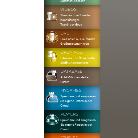
Spielstärke passen
VIDEOS
Stunden über Stunden
hochklassiger
Trainingsvideos
LIVE
Live Partien aus laufenden
Großmeisterturnieren
OPENINGS
Erfassen und Üben Sie Ihr
Eröffnungsrepertoire
DATABASE
Acht Millionen starke
Partien
MYGAMES
Speichern und analysieren
Sie eigene Partien in der
Cloud
PLAYERS
Speichern und analysieren
Sie eigene Partien in der
Cloud
STUDIES