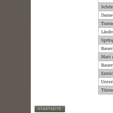
Schön
Dame
Turm
Läufe
Sprin
Bauer
Matt 
Bauer
Ersti
Unte
Türme
STARTSEITE