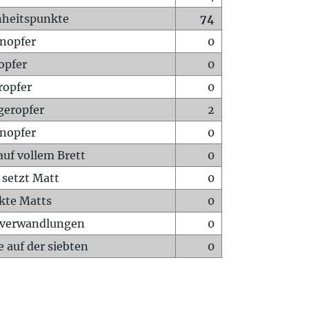
heitspunkte
74
nopfer
0
opfer
0
ropfer
0
geropfer
2
nopfer
0
auf vollem Brett
0
 setzt Matt
0
ckte Matts
0
rverwandlungen
0
 auf der siebten
0