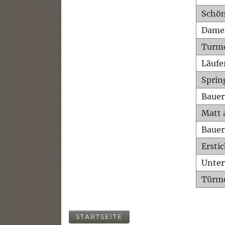
Schön
Dame
Turm
Läufe
Sprin
Bauer
Matt 
Bauer
Ersti
Unte
Türme
STARTSEITE