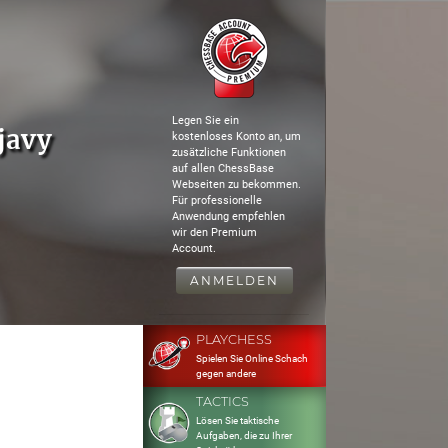
Legen Sie ein
javy
kostenloses Konto an, um
zusätzliche Funktionen
auf allen ChessBase
Webseiten zu bekommen.
Für professionelle
Anwendung empfehlen
wir den Premium
Account.
ANMELDEN
PLAYCHESS
Spielen Sie Online Schach
gegen andere
TACTICS
Lösen Sie taktische
Aufgaben, die zu Ihrer