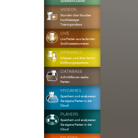
Spielstärke passen
VIDEOS
Stunden über Stunden
hochklassiger
Trainingsvideos
LIVE
Live Partien aus laufenden
Großmeisterturnieren
OPENINGS
Erfassen und Üben Sie Ihr
Eröffnungsrepertoire
DATABASE
Acht Millionen starke
Partien
MYGAMES
Speichern und analysieren
Sie eigene Partien in der
Cloud
PLAYERS
Speichern und analysieren
Sie eigene Partien in der
Cloud
STUDIES