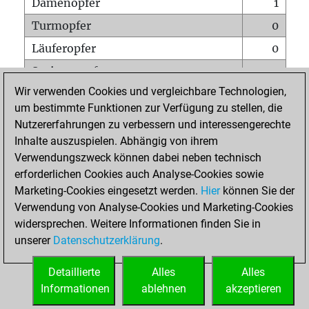
Damenopfer
1
Turmopfer
0
Läuferopfer
0
Springeropfer
1
Wir verwenden Cookies und vergleichbare Technologien,
Bauernopfer
1
um bestimmte Funktionen zur Verfügung zu stellen, die
Matt auf vollem Brett
0
Nutzererfahrungen zu verbessern und interessengerechte
Bauer setzt Matt
0
Inhalte auszuspielen. Abhängig von ihrem
Verwendungszweck können dabei neben technisch
Erstickte Matts
0
erforderlichen Cookies auch Analyse-Cookies sowie
Unterverwandlungen
0
Marketing-Cookies eingesetzt werden.
Hier
können Sie der
Verwendung von Analyse-Cookies und Marketing-Cookies
Türme auf der siebten
1
widersprechen. Weitere Informationen finden Sie in
unserer
Datenschutzerklärung
.
STARTSEITE
Detaillierte
Alles
Alles
Informationen
ablehnen
akzeptieren