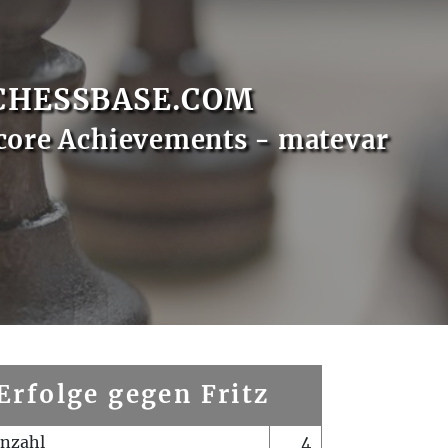
CHESSBASE.COM
core Achievements - matevar
Erfolge gegen Fritz
enzahl
4