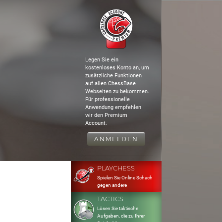
Legen Sie ein
kostenloses Konto an, um
zusätzliche Funktionen
auf allen ChessBase
Webseiten zu bekommen.
Für professionelle
Anwendung empfehlen
wir den Premium
Account.
ANMELDEN
PLAYCHESS
Spielen Sie Online Schach
gegen andere
TACTICS
Lösen Sie taktische
Aufgaben, die zu Ihrer