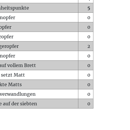
heitspunkte
5
nopfer
0
opfer
0
ropfer
0
geropfer
2
nopfer
0
auf vollem Brett
0
 setzt Matt
0
ckte Matts
0
rverwandlungen
0
 auf der siebten
0