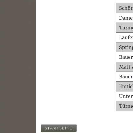
Schön
Dame
Turm
Läufe
Sprin
Bauer
Matt 
Bauer
Ersti
Unte
Türme
STARTSEITE