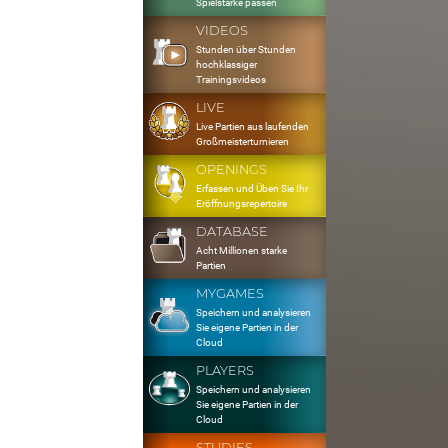
Spielstärke passen
VIDEOS
Stunden über Stunden
hochklassiger
Trainingsvideos
LIVE
Live Partien aus laufenden
Großmeisterturnieren
OPENINGS
Erfassen und Üben Sie Ihr
Eröffnungsrepertoire
DATABASE
Acht Millionen starke
Partien
MYGAMES
Speichern und analysieren
Sie eigene Partien in der
Cloud
PLAYERS
Speichern und analysieren
Sie eigene Partien in der
Cloud
STUDIES