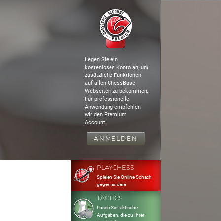
Legen Sie ein
kostenloses Konto an, um
zusätzliche Funktionen
auf allen ChessBase
Webseiten zu bekommen.
Für professionelle
Anwendung empfehlen
wir den Premium
Account.
ANMELDEN
PLAYCHESS
Spielen Sie Online Schach
gegen andere
TACTICS
Lösen Sie taktische
Aufgaben, die zu Ihrer