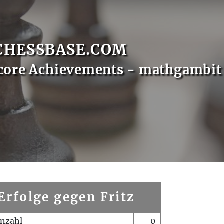
CHESSBASE.COM
core Achievements - mathgambit
Erfolge gegen Fritz
enzahl
0