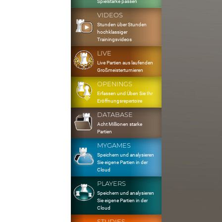
Spielstärke passen
VIDEOS
Stunden über Stunden
hochklassiger
Trainingsvideos
LIVE
Live Partien aus laufenden
Großmeisterturnieren
OPENINGS
Erfassen und Üben Sie Ihr
Eröffnungsrepertoire
DATABASE
Acht Millionen starke
Partien
MYGAMES
Speichern und analysieren
Sie eigene Partien in der
Cloud
PLAYERS
Speichern und analysieren
Sie eigene Partien in der
Cloud
STUDIES