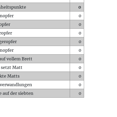
heitspunkte
0
nopfer
0
opfer
0
ropfer
0
geropfer
0
nopfer
0
auf vollem Brett
0
 setzt Matt
0
ckte Matts
0
rverwandlungen
0
 auf der siebten
0