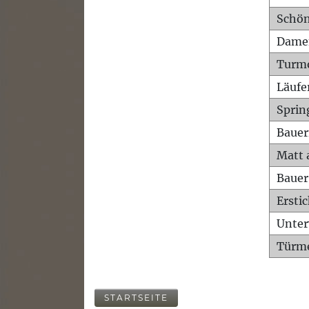
Schön
Dame
Turm
Läufe
Sprin
Bauer
Matt 
Bauer
Ersti
Unte
Türme
STARTSEITE