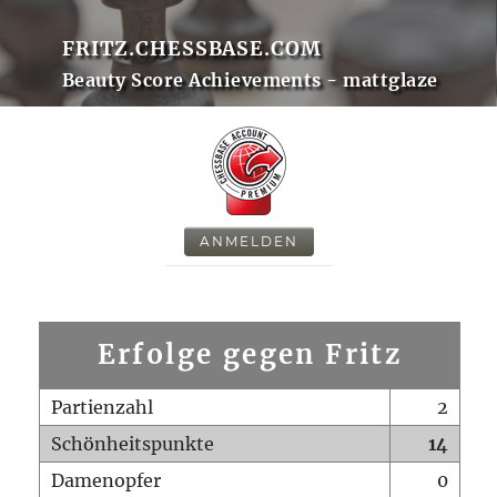
FRITZ.CHESSBASE.COM
Beauty Score Achievements - mattglaze
ANMELDEN
Erfolge gegen Fritz
Partienzahl
2
Schönheitspunkte
14
Damenopfer
0