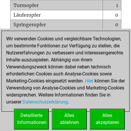
Turmopfer
1
Läuferopfer
0
Springeropfer
0
Bauernopfer
0
Wir verwenden Cookies und vergleichbare Technologien,
Matt auf vollem Brett
0
um bestimmte Funktionen zur Verfügung zu stellen, die
Nutzererfahrungen zu verbessern und interessengerechte
Bauer setzt Matt
0
Inhalte auszuspielen. Abhängig von ihrem
Erstickte Matts
0
Verwendungszweck können dabei neben technisch
Unterverwandlungen
0
erforderlichen Cookies auch Analyse-Cookies sowie
Marketing-Cookies eingesetzt werden.
Hier
können Sie der
Türme auf der siebten
0
Verwendung von Analyse-Cookies und Marketing-Cookies
widersprechen. Weitere Informationen finden Sie in
unserer
Datenschutzerklärung
.
STARTSEITE
Detaillierte
Alles
Alles
Informationen
ablehnen
akzeptieren