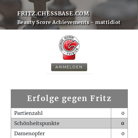
FRITZ.CHESSBASE.COM
Beauty Score Achievements - mattidiot
ANMELDEN
Erfolge gegen Fritz
Partienzahl
0
Schönheitspunkte
0
Damenopfer
0