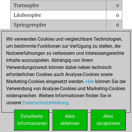
Turmopfer
0
Läuferopfer
0
Springeropfer
0
Bauernopfer
0
Wir verwenden Cookies und vergleichbare Technologien,
Matt auf vollem Brett
0
um bestimmte Funktionen zur Verfügung zu stellen, die
Nutzererfahrungen zu verbessern und interessengerechte
Bauer setzt Matt
0
Inhalte auszuspielen. Abhängig von ihrem
Erstickte Matts
0
Verwendungszweck können dabei neben technisch
Unterverwandlungen
0
erforderlichen Cookies auch Analyse-Cookies sowie
Marketing-Cookies eingesetzt werden.
Hier
können Sie der
Türme auf der siebten
0
Verwendung von Analyse-Cookies und Marketing-Cookies
widersprechen. Weitere Informationen finden Sie in
unserer
Datenschutzerklärung
.
STARTSEITE
Detaillierte
Alles
Alles
Informationen
ablehnen
akzeptieren