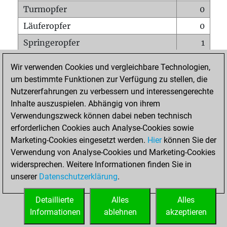
Turmopfer
0
Läuferopfer
0
Springeropfer
1
Bauernopfer
0
Wir verwenden Cookies und vergleichbare Technologien,
Matt auf vollem Brett
0
um bestimmte Funktionen zur Verfügung zu stellen, die
Nutzererfahrungen zu verbessern und interessengerechte
Bauer setzt Matt
0
Inhalte auszuspielen. Abhängig von ihrem
Erstickte Matts
0
Verwendungszweck können dabei neben technisch
Unterverwandlungen
0
erforderlichen Cookies auch Analyse-Cookies sowie
Marketing-Cookies eingesetzt werden.
Hier
können Sie der
Türme auf der siebten
0
Verwendung von Analyse-Cookies und Marketing-Cookies
widersprechen. Weitere Informationen finden Sie in
unserer
Datenschutzerklärung
.
STARTSEITE
Detaillierte
Alles
Alles
Informationen
ablehnen
akzeptieren