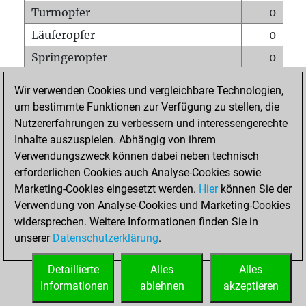
Turmopfer
0
Läuferopfer
0
Springeropfer
0
Bauernopfer
0
Wir verwenden Cookies und vergleichbare Technologien,
Matt auf vollem Brett
0
um bestimmte Funktionen zur Verfügung zu stellen, die
Nutzererfahrungen zu verbessern und interessengerechte
Bauer setzt Matt
0
Inhalte auszuspielen. Abhängig von ihrem
Erstickte Matts
0
Verwendungszweck können dabei neben technisch
Unterverwandlungen
0
erforderlichen Cookies auch Analyse-Cookies sowie
Marketing-Cookies eingesetzt werden.
Hier
können Sie der
Türme auf der siebten
0
Verwendung von Analyse-Cookies und Marketing-Cookies
widersprechen. Weitere Informationen finden Sie in
unserer
Datenschutzerklärung
.
STARTSEITE
Detaillierte
Alles
Alles
Informationen
ablehnen
akzeptieren