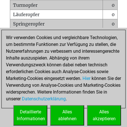
Turmopfer
0
Läuferopfer
0
Springeropfer
0
Bauernopfer
0
Wir verwenden Cookies und vergleichbare Technologien,
Matt auf vollem Brett
0
um bestimmte Funktionen zur Verfügung zu stellen, die
Nutzererfahrungen zu verbessern und interessengerechte
Bauer setzt Matt
0
Inhalte auszuspielen. Abhängig von ihrem
Erstickte Matts
0
Verwendungszweck können dabei neben technisch
Unterverwandlungen
0
erforderlichen Cookies auch Analyse-Cookies sowie
Marketing-Cookies eingesetzt werden.
Hier
können Sie der
Türme auf der siebten
0
Verwendung von Analyse-Cookies und Marketing-Cookies
widersprechen. Weitere Informationen finden Sie in
unserer
Datenschutzerklärung
.
STARTSEITE
Detaillierte
Alles
Alles
Informationen
ablehnen
akzeptieren