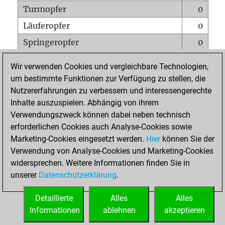
Turmopfer
0
Läuferopfer
0
Springeropfer
0
Bauernopfer
1
Wir verwenden Cookies und vergleichbare Technologien,
Matt auf vollem Brett
0
um bestimmte Funktionen zur Verfügung zu stellen, die
Nutzererfahrungen zu verbessern und interessengerechte
Bauer setzt Matt
0
Inhalte auszuspielen. Abhängig von ihrem
Erstickte Matts
0
Verwendungszweck können dabei neben technisch
Unterverwandlungen
0
erforderlichen Cookies auch Analyse-Cookies sowie
Marketing-Cookies eingesetzt werden.
Hier
können Sie der
Türme auf der siebten
0
Verwendung von Analyse-Cookies und Marketing-Cookies
widersprechen. Weitere Informationen finden Sie in
unserer
Datenschutzerklärung
.
STARTSEITE
Detaillierte
Alles
Alles
Informationen
ablehnen
akzeptieren