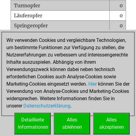
Turmopfer
0
Läuferopfer
0
Springeropfer
0
Bauernopfer
0
Wir verwenden Cookies und vergleichbare Technologien,
Matt auf vollem Brett
0
um bestimmte Funktionen zur Verfügung zu stellen, die
Nutzererfahrungen zu verbessern und interessengerechte
Bauer setzt Matt
0
Inhalte auszuspielen. Abhängig von ihrem
Erstickte Matts
0
Verwendungszweck können dabei neben technisch
Unterverwandlungen
0
erforderlichen Cookies auch Analyse-Cookies sowie
Marketing-Cookies eingesetzt werden.
Hier
können Sie der
Türme auf der siebten
0
Verwendung von Analyse-Cookies und Marketing-Cookies
widersprechen. Weitere Informationen finden Sie in
unserer
Datenschutzerklärung
.
STARTSEITE
Detaillierte
Alles
Alles
Informationen
ablehnen
akzeptieren