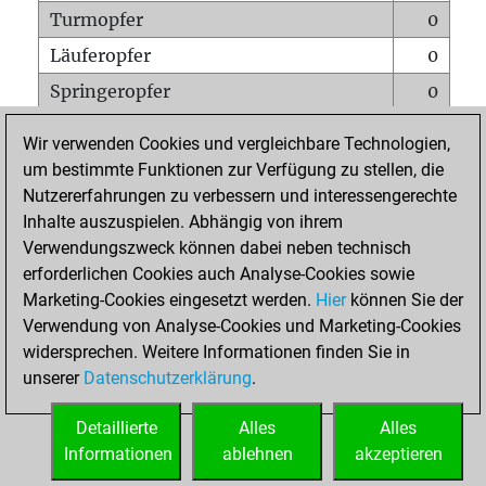
Turmopfer
0
Läuferopfer
0
Springeropfer
0
Bauernopfer
0
Wir verwenden Cookies und vergleichbare Technologien,
Matt auf vollem Brett
0
um bestimmte Funktionen zur Verfügung zu stellen, die
Nutzererfahrungen zu verbessern und interessengerechte
Bauer setzt Matt
0
Inhalte auszuspielen. Abhängig von ihrem
Erstickte Matts
0
Verwendungszweck können dabei neben technisch
Unterverwandlungen
0
erforderlichen Cookies auch Analyse-Cookies sowie
Marketing-Cookies eingesetzt werden.
Hier
können Sie der
Türme auf der siebten
0
Verwendung von Analyse-Cookies und Marketing-Cookies
widersprechen. Weitere Informationen finden Sie in
unserer
Datenschutzerklärung
.
STARTSEITE
Detaillierte
Alles
Alles
Informationen
ablehnen
akzeptieren