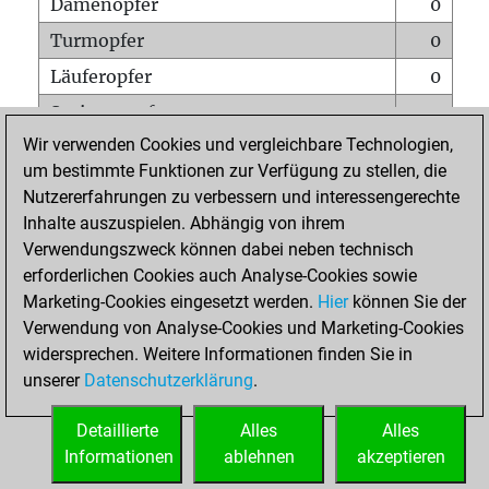
Damenopfer
0
Turmopfer
0
Läuferopfer
0
Springeropfer
0
Wir verwenden Cookies und vergleichbare Technologien,
Bauernopfer
0
um bestimmte Funktionen zur Verfügung zu stellen, die
Matt auf vollem Brett
0
Nutzererfahrungen zu verbessern und interessengerechte
Bauer setzt Matt
0
Inhalte auszuspielen. Abhängig von ihrem
Verwendungszweck können dabei neben technisch
Erstickte Matts
0
erforderlichen Cookies auch Analyse-Cookies sowie
Unterverwandlungen
0
Marketing-Cookies eingesetzt werden.
Hier
können Sie der
Verwendung von Analyse-Cookies und Marketing-Cookies
Türme auf der siebten
0
widersprechen. Weitere Informationen finden Sie in
unserer
Datenschutzerklärung
.
STARTSEITE
Detaillierte
Alles
Alles
Informationen
ablehnen
akzeptieren