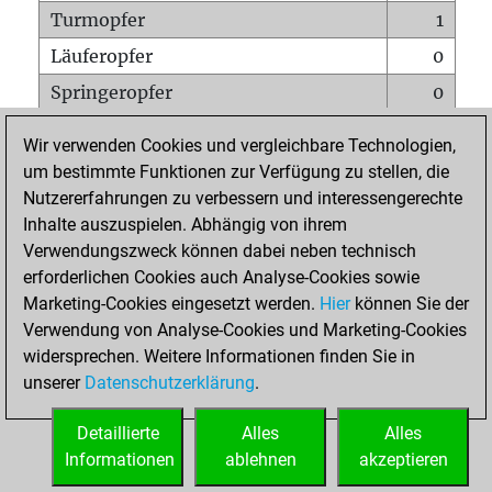
Turmopfer
1
Läuferopfer
0
Springeropfer
0
Bauernopfer
0
Wir verwenden Cookies und vergleichbare Technologien,
Matt auf vollem Brett
0
um bestimmte Funktionen zur Verfügung zu stellen, die
Nutzererfahrungen zu verbessern und interessengerechte
Bauer setzt Matt
0
Inhalte auszuspielen. Abhängig von ihrem
Erstickte Matts
0
Verwendungszweck können dabei neben technisch
Unterverwandlungen
0
erforderlichen Cookies auch Analyse-Cookies sowie
Marketing-Cookies eingesetzt werden.
Hier
können Sie der
Türme auf der siebten
0
Verwendung von Analyse-Cookies und Marketing-Cookies
widersprechen. Weitere Informationen finden Sie in
unserer
Datenschutzerklärung
.
STARTSEITE
Detaillierte
Alles
Alles
Informationen
ablehnen
akzeptieren