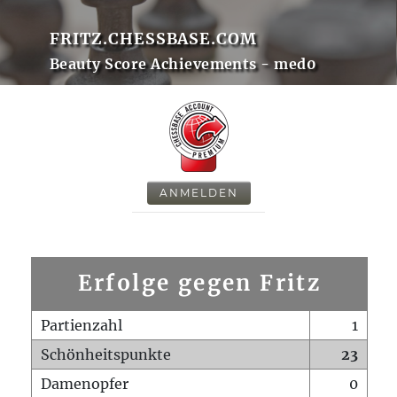
FRITZ.CHESSBASE.COM
Beauty Score Achievements - med0
ANMELDEN
Erfolge gegen Fritz
Partienzahl
1
Schönheitspunkte
23
Damenopfer
0