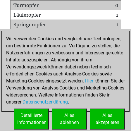
Turmopfer
0
Läuferopfer
1
Springeropfer
1
Bauernopfer
0
Wir verwenden Cookies und vergleichbare Technologien,
Matt auf vollem Brett
0
um bestimmte Funktionen zur Verfügung zu stellen, die
Nutzererfahrungen zu verbessern und interessengerechte
Bauer setzt Matt
0
Inhalte auszuspielen. Abhängig von ihrem
Erstickte Matts
0
Verwendungszweck können dabei neben technisch
Unterverwandlungen
0
erforderlichen Cookies auch Analyse-Cookies sowie
Marketing-Cookies eingesetzt werden.
Hier
können Sie der
Türme auf der siebten
0
Verwendung von Analyse-Cookies und Marketing-Cookies
widersprechen. Weitere Informationen finden Sie in
unserer
Datenschutzerklärung
.
STARTSEITE
Detaillierte
Alles
Alles
Informationen
ablehnen
akzeptieren