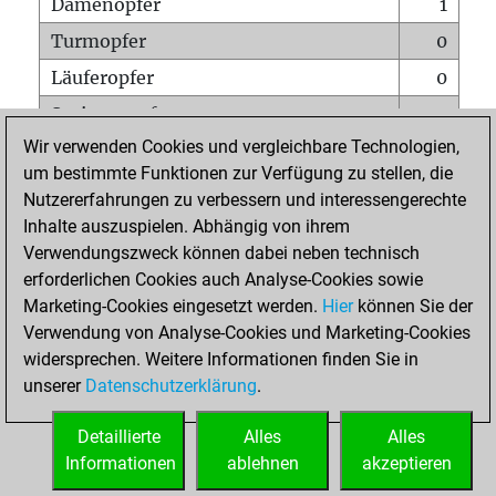
Damenopfer
1
Turmopfer
0
Läuferopfer
0
Springeropfer
0
Wir verwenden Cookies und vergleichbare Technologien,
Bauernopfer
0
um bestimmte Funktionen zur Verfügung zu stellen, die
Matt auf vollem Brett
0
Nutzererfahrungen zu verbessern und interessengerechte
Bauer setzt Matt
0
Inhalte auszuspielen. Abhängig von ihrem
Verwendungszweck können dabei neben technisch
Erstickte Matts
0
erforderlichen Cookies auch Analyse-Cookies sowie
Unterverwandlungen
0
Marketing-Cookies eingesetzt werden.
Hier
können Sie der
Verwendung von Analyse-Cookies und Marketing-Cookies
Türme auf der siebten
0
widersprechen. Weitere Informationen finden Sie in
unserer
Datenschutzerklärung
.
STARTSEITE
Detaillierte
Alles
Alles
Informationen
ablehnen
akzeptieren