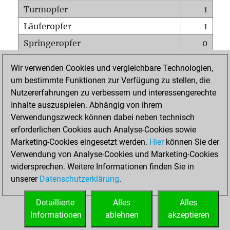
Turmopfer
1
Läuferopfer
1
Springeropfer
0
Bauernopfer
0
Wir verwenden Cookies und vergleichbare Technologien,
Matt auf vollem Brett
0
um bestimmte Funktionen zur Verfügung zu stellen, die
Nutzererfahrungen zu verbessern und interessengerechte
Bauer setzt Matt
0
Inhalte auszuspielen. Abhängig von ihrem
Erstickte Matts
0
Verwendungszweck können dabei neben technisch
Unterverwandlungen
0
erforderlichen Cookies auch Analyse-Cookies sowie
Marketing-Cookies eingesetzt werden.
Hier
können Sie der
Türme auf der siebten
0
Verwendung von Analyse-Cookies und Marketing-Cookies
widersprechen. Weitere Informationen finden Sie in
unserer
Datenschutzerklärung
.
STARTSEITE
Detaillierte
Alles
Alles
Informationen
ablehnen
akzeptieren