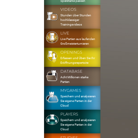
Spielstärke passen
VIDEOS
Stunden über Stunden
hochklassiger
Trainingsvideos
LIVE
Live Partien aus laufenden
Großmeisterturnieren
OPENINGS
Erfassen und Üben Sie Ihr
Eröffnungsrepertoire
DATABASE
Acht Millionen starke
Partien
MYGAMES
Speichern und analysieren
Sie eigene Partien in der
Cloud
PLAYERS
Speichern und analysieren
Sie eigene Partien in der
Cloud
STUDIES