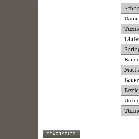
Schön
Dame
Turm
Läufe
Sprin
Bauer
Matt 
Bauer
Ersti
Unte
Türme
STARTSEITE