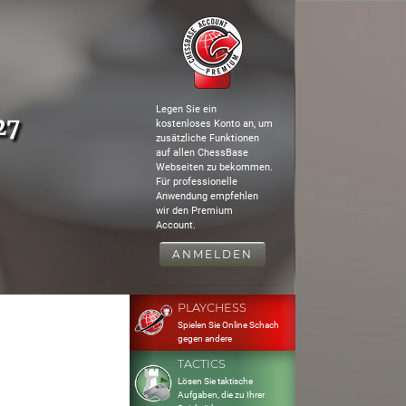
Legen Sie ein
27
kostenloses Konto an, um
zusätzliche Funktionen
auf allen ChessBase
Webseiten zu bekommen.
Für professionelle
Anwendung empfehlen
wir den Premium
Account.
ANMELDEN
PLAYCHESS
Spielen Sie Online Schach
gegen andere
TACTICS
Lösen Sie taktische
Aufgaben, die zu Ihrer