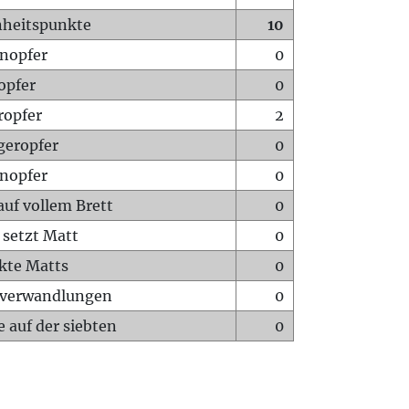
heitspunkte
10
nopfer
0
opfer
0
ropfer
2
geropfer
0
nopfer
0
auf vollem Brett
0
 setzt Matt
0
ckte Matts
0
rverwandlungen
0
 auf der siebten
0