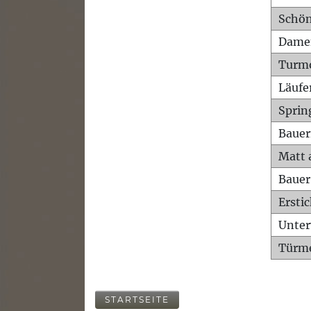
Schön
Dame
Turm
Läufe
Sprin
Bauer
Matt 
Bauer
Ersti
Unte
Türme
STARTSEITE