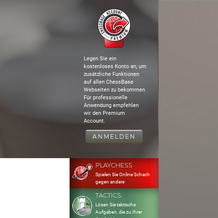
Legen Sie ein
kostenloses Konto an, um
zusätzliche Funktionen
auf allen ChessBase
Webseiten zu bekommen.
Für professionelle
Anwendung empfehlen
wir den Premium
Account.
ANMELDEN
PLAYCHESS
Spielen Sie Online Schach
gegen andere
TACTICS
Lösen Sie taktische
Aufgaben, die zu Ihrer