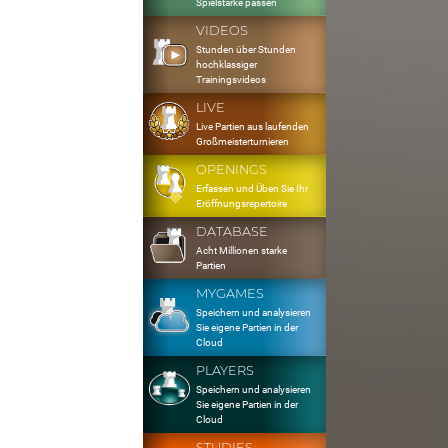
Spielstärke passen
VIDEOS
Stunden über Stunden
hochklassiger
Trainingsvideos
LIVE
Live Partien aus laufenden
Großmeisterturnieren
OPENINGS
Erfassen und Üben Sie Ihr
Eröffnungsrepertoire
DATABASE
Acht Millionen starke
Partien
MYGAMES
Speichern und analysieren
Sie eigene Partien in der
Cloud
PLAYERS
Speichern und analysieren
Sie eigene Partien in der
Cloud
STUDIES