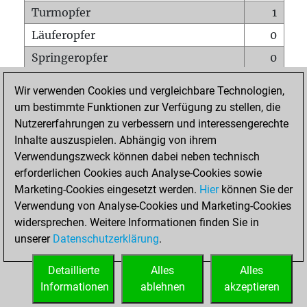
Turmopfer
1
Läuferopfer
0
Springeropfer
0
Bauernopfer
0
Wir verwenden Cookies und vergleichbare Technologien,
Matt auf vollem Brett
0
um bestimmte Funktionen zur Verfügung zu stellen, die
Nutzererfahrungen zu verbessern und interessengerechte
Bauer setzt Matt
0
Inhalte auszuspielen. Abhängig von ihrem
Erstickte Matts
0
Verwendungszweck können dabei neben technisch
Unterverwandlungen
0
erforderlichen Cookies auch Analyse-Cookies sowie
Marketing-Cookies eingesetzt werden.
Hier
können Sie der
Türme auf der siebten
0
Verwendung von Analyse-Cookies und Marketing-Cookies
widersprechen. Weitere Informationen finden Sie in
unserer
Datenschutzerklärung
.
STARTSEITE
Detaillierte
Alles
Alles
Informationen
ablehnen
akzeptieren