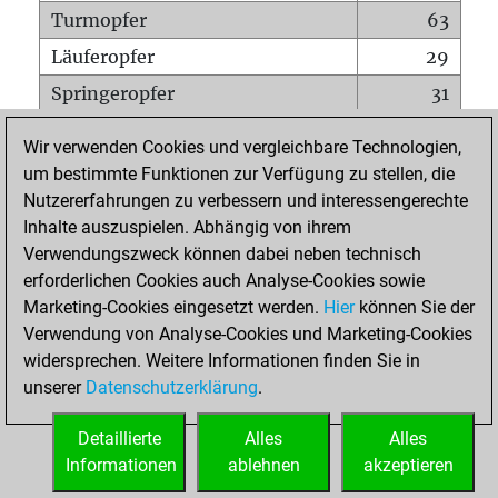
Turmopfer
63
Läuferopfer
29
Springeropfer
31
Bauernopfer
91
Wir verwenden Cookies und vergleichbare Technologien,
Matt auf vollem Brett
0
um bestimmte Funktionen zur Verfügung zu stellen, die
Nutzererfahrungen zu verbessern und interessengerechte
Bauer setzt Matt
0
Inhalte auszuspielen. Abhängig von ihrem
Erstickte Matts
0
Verwendungszweck können dabei neben technisch
Unterverwandlungen
0
erforderlichen Cookies auch Analyse-Cookies sowie
Marketing-Cookies eingesetzt werden.
Hier
können Sie der
Türme auf der siebten
0
Verwendung von Analyse-Cookies und Marketing-Cookies
widersprechen. Weitere Informationen finden Sie in
unserer
Datenschutzerklärung
.
STARTSEITE
Detaillierte
Alles
Alles
Informationen
ablehnen
akzeptieren