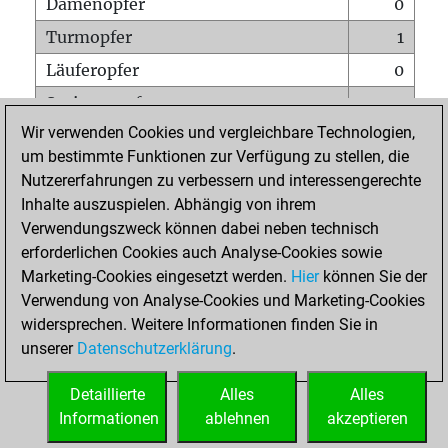
Damenopfer
0
Turmopfer
1
Läuferopfer
0
Springeropfer
0
Wir verwenden Cookies und vergleichbare Technologien,
Bauernopfer
2
um bestimmte Funktionen zur Verfügung zu stellen, die
Matt auf vollem Brett
0
Nutzererfahrungen zu verbessern und interessengerechte
Bauer setzt Matt
0
Inhalte auszuspielen. Abhängig von ihrem
Verwendungszweck können dabei neben technisch
Erstickte Matts
0
erforderlichen Cookies auch Analyse-Cookies sowie
Unterverwandlungen
0
Marketing-Cookies eingesetzt werden.
Hier
können Sie der
Verwendung von Analyse-Cookies und Marketing-Cookies
Türme auf der siebten
0
widersprechen. Weitere Informationen finden Sie in
unserer
Datenschutzerklärung
.
STARTSEITE
Detaillierte
Alles
Alles
Informationen
ablehnen
akzeptieren