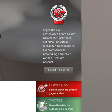
Legen Sie ein
s
kostenloses Konto an, um
zusätzliche Funktionen
auf allen ChessBase
Webseiten zu bekommen.
Für professionelle
Anwendung empfehlen
wir den Premium
Account.
ANMELDEN
PLAYCHESS
Spielen Sie Online Schach
gegen andere
TACTICS
Lösen Sie taktische
Aufgaben, die zu Ihrer