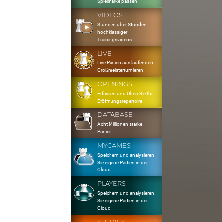
Spielstärke passen
VIDEOS
Stunden über Stunden
hochklassiger
Trainingsvideos
LIVE
Live Partien aus laufenden
Großmeisterturnieren
OPENINGS
Erfassen und Üben Sie Ihr
Eröffnungsrepertoire
DATABASE
Acht Millionen starke
Partien
MYGAMES
Speichern und analysieren
Sie eigene Partien in der
Cloud
PLAYERS
Speichern und analysieren
Sie eigene Partien in der
Cloud
STUDIES