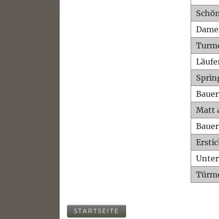
Schön
Dame
Turm
Läufe
Sprin
Bauer
Matt 
Bauer
Ersti
Unte
Türme
STARTSEITE