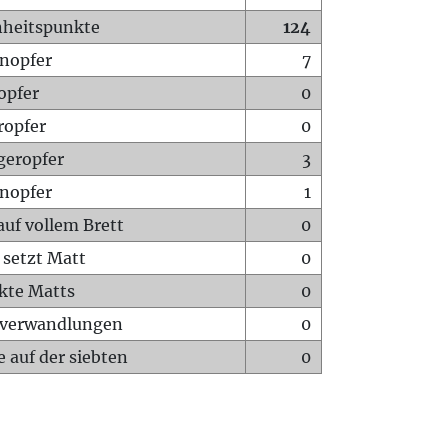
heitspunkte
124
nopfer
7
opfer
0
ropfer
0
geropfer
3
nopfer
1
auf vollem Brett
0
 setzt Matt
0
ckte Matts
0
rverwandlungen
0
 auf der siebten
0