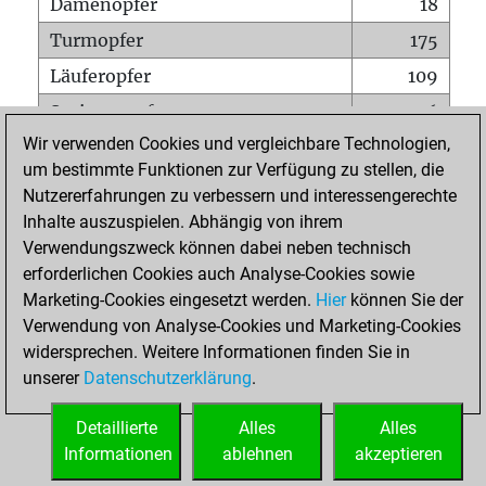
Damenopfer
18
Turmopfer
175
Läuferopfer
109
Springeropfer
156
Wir verwenden Cookies und vergleichbare Technologien,
Bauernopfer
376
um bestimmte Funktionen zur Verfügung zu stellen, die
Matt auf vollem Brett
0
Nutzererfahrungen zu verbessern und interessengerechte
Bauer setzt Matt
2
Inhalte auszuspielen. Abhängig von ihrem
Verwendungszweck können dabei neben technisch
Erstickte Matts
0
erforderlichen Cookies auch Analyse-Cookies sowie
Unterverwandlungen
0
Marketing-Cookies eingesetzt werden.
Hier
können Sie der
Verwendung von Analyse-Cookies und Marketing-Cookies
Türme auf der siebten
33
widersprechen. Weitere Informationen finden Sie in
unserer
Datenschutzerklärung
.
STARTSEITE
Detaillierte
Alles
Alles
Informationen
ablehnen
akzeptieren