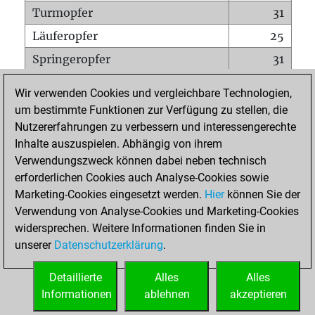
Turmopfer
31
Läuferopfer
25
Springeropfer
31
Bauernopfer
86
Wir verwenden Cookies und vergleichbare Technologien,
Matt auf vollem Brett
0
um bestimmte Funktionen zur Verfügung zu stellen, die
Nutzererfahrungen zu verbessern und interessengerechte
Bauer setzt Matt
0
Inhalte auszuspielen. Abhängig von ihrem
Erstickte Matts
0
Verwendungszweck können dabei neben technisch
Unterverwandlungen
0
erforderlichen Cookies auch Analyse-Cookies sowie
Marketing-Cookies eingesetzt werden.
Hier
können Sie der
Türme auf der siebten
2
Verwendung von Analyse-Cookies und Marketing-Cookies
widersprechen. Weitere Informationen finden Sie in
unserer
Datenschutzerklärung
.
STARTSEITE
Detaillierte
Alles
Alles
Informationen
ablehnen
akzeptieren