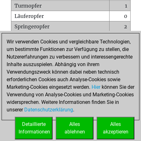
Turmopfer
1
Läuferopfer
0
Springeropfer
2
Bauernopfer
0
Wir verwenden Cookies und vergleichbare Technologien,
Matt auf vollem Brett
0
um bestimmte Funktionen zur Verfügung zu stellen, die
Nutzererfahrungen zu verbessern und interessengerechte
Bauer setzt Matt
0
Inhalte auszuspielen. Abhängig von ihrem
Erstickte Matts
0
Verwendungszweck können dabei neben technisch
Unterverwandlungen
0
erforderlichen Cookies auch Analyse-Cookies sowie
Marketing-Cookies eingesetzt werden.
Hier
können Sie der
Türme auf der siebten
0
Verwendung von Analyse-Cookies und Marketing-Cookies
widersprechen. Weitere Informationen finden Sie in
unserer
Datenschutzerklärung
.
STARTSEITE
Detaillierte
Alles
Alles
Informationen
ablehnen
akzeptieren