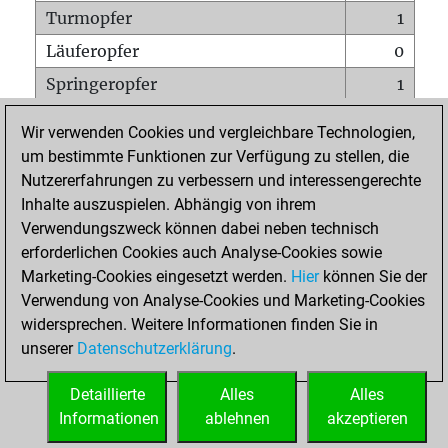
Turmopfer
1
Läuferopfer
0
Springeropfer
1
Bauernopfer
6
Wir verwenden Cookies und vergleichbare Technologien,
Matt auf vollem Brett
0
um bestimmte Funktionen zur Verfügung zu stellen, die
Nutzererfahrungen zu verbessern und interessengerechte
Bauer setzt Matt
0
Inhalte auszuspielen. Abhängig von ihrem
Erstickte Matts
0
Verwendungszweck können dabei neben technisch
Unterverwandlungen
0
erforderlichen Cookies auch Analyse-Cookies sowie
Marketing-Cookies eingesetzt werden.
Hier
können Sie der
Türme auf der siebten
0
Verwendung von Analyse-Cookies und Marketing-Cookies
widersprechen. Weitere Informationen finden Sie in
unserer
Datenschutzerklärung
.
STARTSEITE
Detaillierte
Alles
Alles
Informationen
ablehnen
akzeptieren