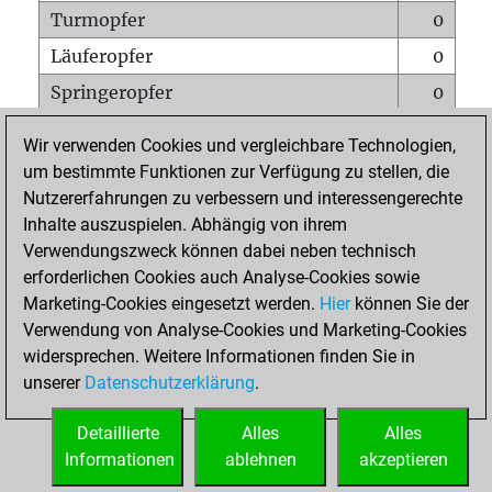
Turmopfer
0
Läuferopfer
0
Springeropfer
0
Bauernopfer
0
Wir verwenden Cookies und vergleichbare Technologien,
Matt auf vollem Brett
0
um bestimmte Funktionen zur Verfügung zu stellen, die
Nutzererfahrungen zu verbessern und interessengerechte
Bauer setzt Matt
0
Inhalte auszuspielen. Abhängig von ihrem
Erstickte Matts
0
Verwendungszweck können dabei neben technisch
Unterverwandlungen
0
erforderlichen Cookies auch Analyse-Cookies sowie
Marketing-Cookies eingesetzt werden.
Hier
können Sie der
Türme auf der siebten
0
Verwendung von Analyse-Cookies und Marketing-Cookies
widersprechen. Weitere Informationen finden Sie in
unserer
Datenschutzerklärung
.
STARTSEITE
Detaillierte
Alles
Alles
Informationen
ablehnen
akzeptieren